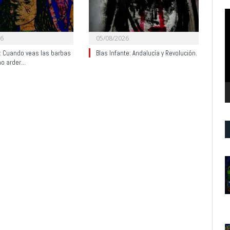
R
d
v
26
05/08/2026
y: Cuando veas las barbas
Blas Infante: Andalucía y Revolución.
no arder…