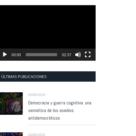
eproductor
e
ídeo
00:00
02:37
ÚLTIMAS PUBLICACIONES
06/08/2026
Democracia y guerra cognitiva: una
semiótica de los asedios
antidemocráticos
06/08/2026