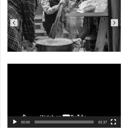
Reproductor
de
vídeo
00:00
02:37