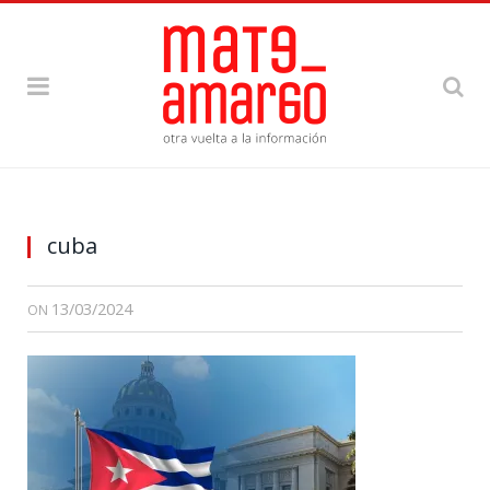
cuba
13/03/2024
ON