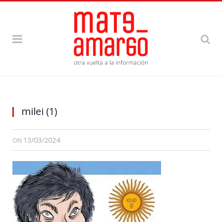
milei (1)
13/03/2024
ON