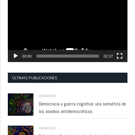
de
vídeo
00:00
02:37
ÚLTIMAS PUBLICACIONES
06/08/2026
Democracia y guerra cognitiva: una semiótica de
los asedios antidemocráticos
06/08/2026