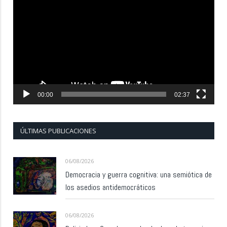
de
vídeo
00:00
02:37
ÚLTIMAS PUBLICACIONES
06/08/2026
Democracia y guerra cognitiva: una semiótica de
los asedios antidemocráticos
06/08/2026