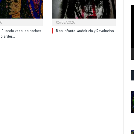
R
d
v
26
05/08/2026
y: Cuando veas las barbas
Blas Infante: Andalucía y Revolución.
no arder…