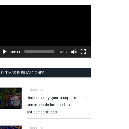
eproductor
e
ídeo
00:00
02:37
ÚLTIMAS PUBLICACIONES
06/08/2026
Democracia y guerra cognitiva: una
semiótica de los asedios
antidemocráticos
06/08/2026