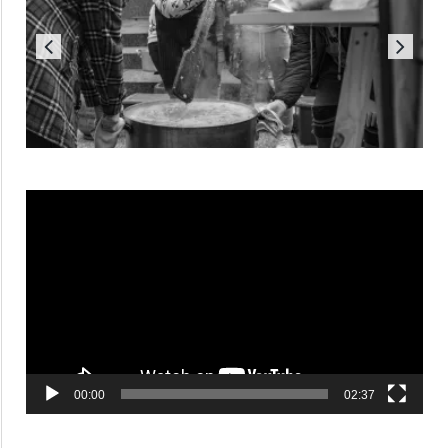
Reproductor
de
vídeo
00:00
02:37