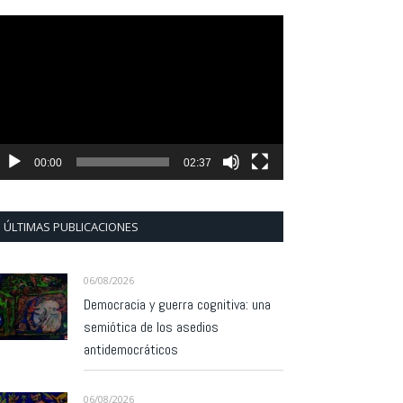
eproductor
e
ídeo
00:00
02:37
ÚLTIMAS PUBLICACIONES
06/08/2026
Democracia y guerra cognitiva: una
semiótica de los asedios
antidemocráticos
06/08/2026