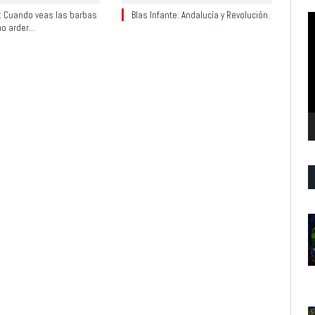
y: Cuando veas las barbas
Blas Infante: Andalucía y Revolución.
R
no arder…
d
v