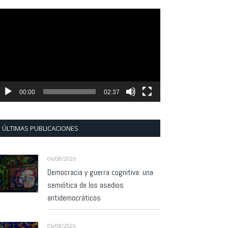
eproductor
e
ídeo
00:00
02:37
ÚLTIMAS PUBLICACIONES
06/08/2026
Democracia y guerra cognitiva: una
semiótica de los asedios
antidemocráticos
06/08/2026