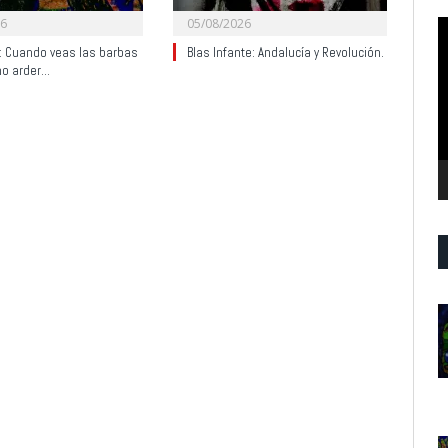
26
05/08/2026
R
d
y: Cuando veas las barbas
Blas Infante: Andalucía y Revolución.
no arder…
v