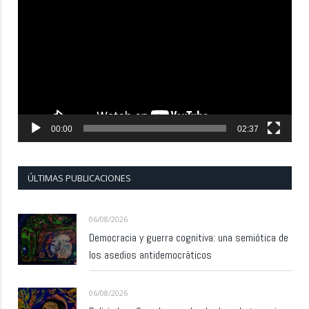
de
vídeo
00:00
02:37
ÚLTIMAS PUBLICACIONES
06/08/2026
Democracia y guerra cognitiva: una semiótica de
los asedios antidemocráticos
06/08/2026