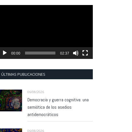
eproductor
e
ídeo
00:00
02:37
ÚLTIMAS PUBLICACIONES
06/08/2026
Democracia y guerra cognitiva: una
semiótica de los asedios
antidemocráticos
06/08/2026