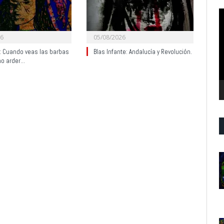
R
d
v
26
05/08/2026
y: Cuando veas las barbas
Blas Infante: Andalucía y Revolución.
no arder…