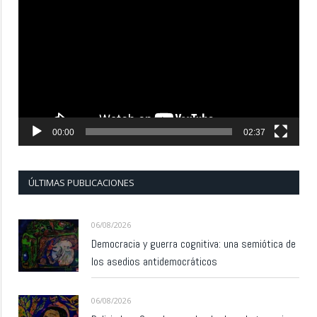
de
vídeo
00:00
02:37
ÚLTIMAS PUBLICACIONES
06/08/2026
Democracia y guerra cognitiva: una semiótica de
los asedios antidemocráticos
06/08/2026