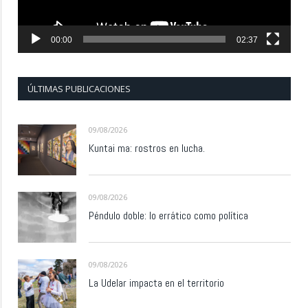
00:00
02:37
ÚLTIMAS PUBLICACIONES
09/08/2026
Kuntai ma: rostros en lucha.
09/08/2026
Péndulo doble: lo errático como política
09/08/2026
La Udelar impacta en el territorio