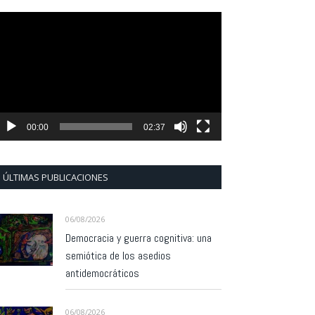
eproductor
e
ídeo
00:00
02:37
ÚLTIMAS PUBLICACIONES
06/08/2026
Democracia y guerra cognitiva: una
semiótica de los asedios
antidemocráticos
06/08/2026