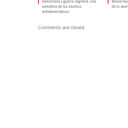
Democracia y guerra cognitiva: una
Bolivia ho
semiótica de los asedios
de tu veci
antidemocráticos
Comments are closed.