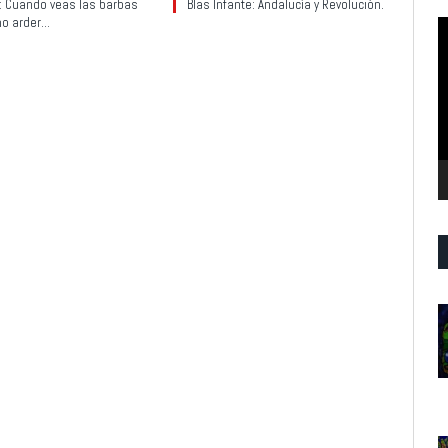
y: Cuando veas las barbas
Blas Infante: Andalucía y Revolución.
no arder…
R
d
v