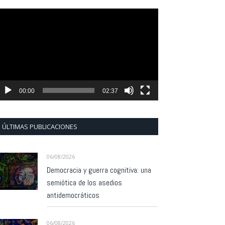
eproductor
e
ídeo
00:00
02:37
ÚLTIMAS PUBLICACIONES
06/08/2026
Democracia y guerra cognitiva: una
semiótica de los asedios
antidemocráticos
06/08/2026