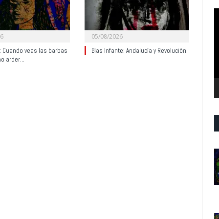
R
d
v
26
05/08/2026
y: Cuando veas las barbas
Blas Infante: Andalucía y Revolución.
no arder…