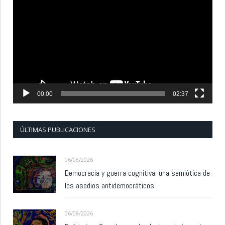
de
vídeo
00:00
02:37
ÚLTIMAS PUBLICACIONES
06/08/2026
Democracia y guerra cognitiva: una semiótica de
los asedios antidemocráticos
06/08/2026