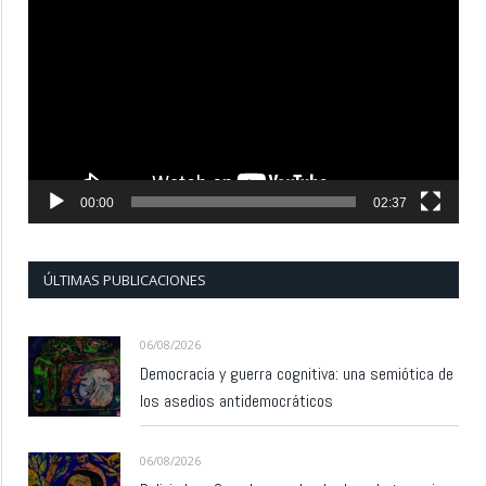
de
vídeo
00:00
02:37
ÚLTIMAS PUBLICACIONES
06/08/2026
Democracia y guerra cognitiva: una semiótica de
los asedios antidemocráticos
06/08/2026