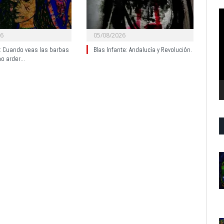
R
d
26
05/08/2026
v
y: Cuando veas las barbas
Blas Infante: Andalucía y Revolución.
no arder…