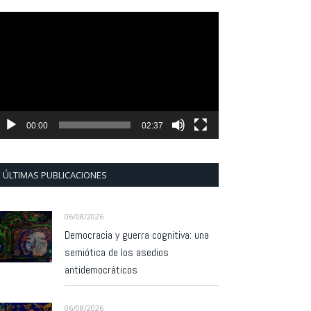
eproductor
e
ídeo
00:00
02:37
ÚLTIMAS PUBLICACIONES
06/08/2026
Democracia y guerra cognitiva: una
semiótica de los asedios
antidemocráticos
06/08/2026