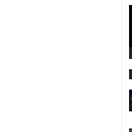
R
d
v