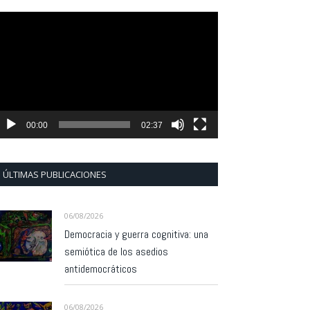
eproductor
e
ídeo
00:00
02:37
ÚLTIMAS PUBLICACIONES
06/08/2026
Democracia y guerra cognitiva: una
semiótica de los asedios
antidemocráticos
06/08/2026