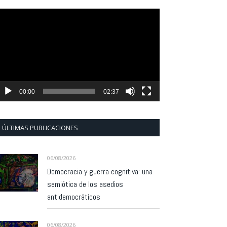
eproductor
e
ídeo
00:00
02:37
ÚLTIMAS PUBLICACIONES
06/08/2026
Democracia y guerra cognitiva: una
semiótica de los asedios
antidemocráticos
06/08/2026