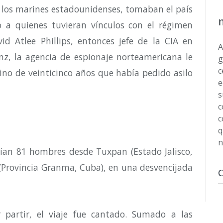
 y los marines estadounidenses, tomaban el país
 a quienes tuvieran vínculos con el régimen
id Atlee Phillips, entonces jefe de la CIA en
A
z, la agencia de espionaje norteamericana le
g
c
ino de veinticinco años que había pedido asilo
e
s
c
c
q
n
tían 81 hombres desde Tuxpan (Estado Jalisco,
 (Provincia Granma, Cuba), en una desvencijada
partir, el viaje fue cantado. Sumado a las