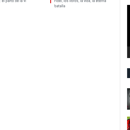
 el parto de la VI
Fidel, los libros, la vida, la eterna
batalla
R
d
v