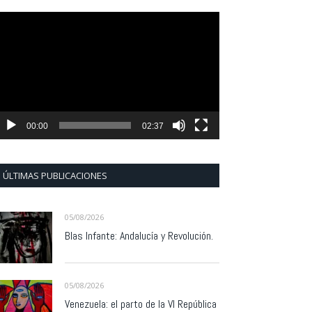
eproductor
e
ídeo
00:00
02:37
ÚLTIMAS PUBLICACIONES
05/08/2026
Blas Infante: Andalucía y Revolución.
05/08/2026
Venezuela: el parto de la VI República