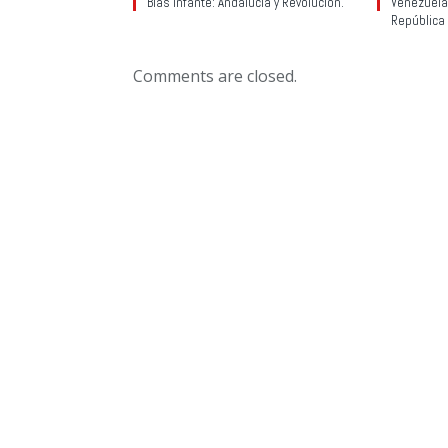
Blas Infante: Andalucía y Revolución.
Venezuela:
República
Comments are closed.