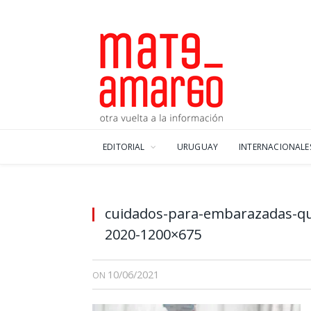
EDITORIAL
URUGUAY
INTERNACIONALE
Foto tomada de Federación-matronas.org
cuidados-para-embarazadas-q
2020-1200×675
10/06/2021
ON