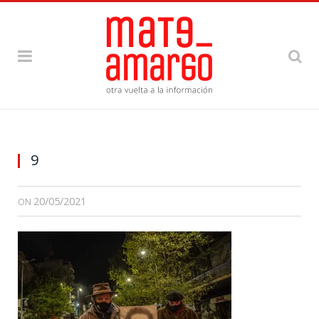
9
20/05/2021
ON