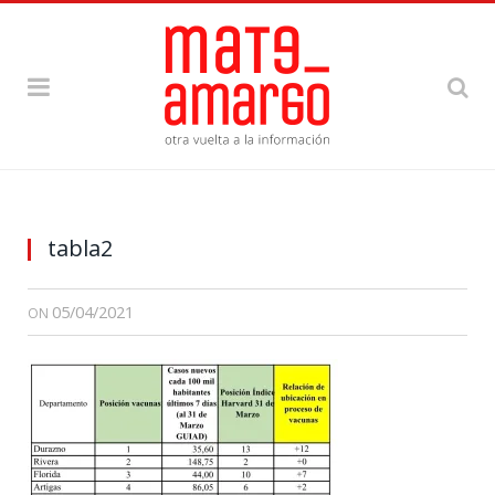
tabla2
05/04/2021
ON