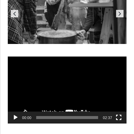
Reproductor
de
vídeo
00:00
02:37