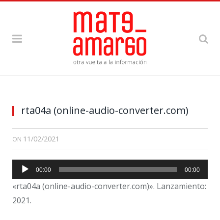
rta04a (online-audio-converter.com)
11/02/2021
ON
Reproductor
00:00
00:00
de
«rta04a (online-audio-converter.com)». Lanzamiento:
audio
2021.