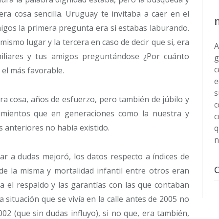
ra cosa sencilla. Uruguay te invitaba a caer en el
igos la primera pregunta era si estabas laburando.
ismo lugar y la tercera en caso de decir que si, era
A
miliares y tus amigos preguntándose ¿Por cuánto
g
c
 el más favorable.
e
s
ra cosa, años de esfuerzo, pero también de júbilo y
c
ntimientos que en generaciones como la nuestra y
c
anteriores no había existido.
q
n
ar a dudas mejoró, los datos respecto a índices de
de la misma y mortalidad infantil entre otros eran
ja el respaldo y las garantías con las que contaban
 situación que se vivía en la calle antes de 2005 no
002 (que sin dudas influyo), si no que, era también,