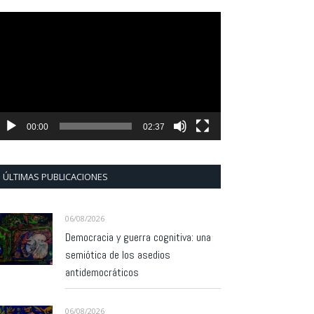
eproductor
e
ídeo
00:00
02:37
ÚLTIMAS PUBLICACIONES
06/08/2026
Democracia y guerra cognitiva: una
semiótica de los asedios
antidemocráticos
06/08/2026