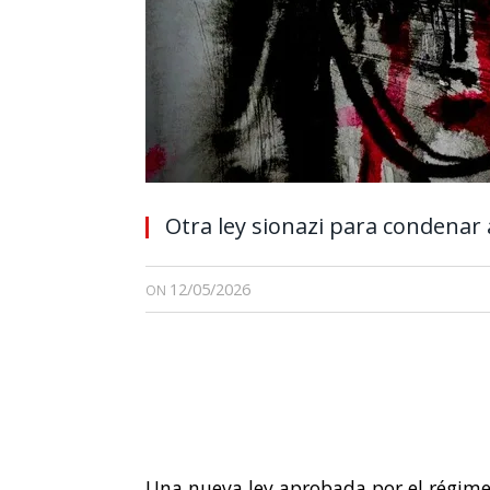
Otra ley sionazi para condenar a
12/05/2026
ON
Una nueva ley aprobada por el régimen