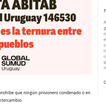
A
g
c
e
s
c
c
q
n
prohibe que ningún prisionero condenado o en
intercambio.