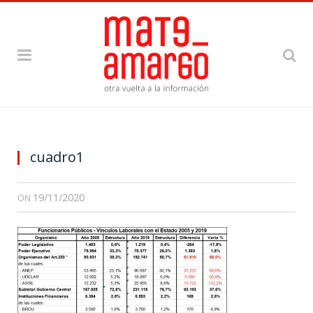
cuadro1
19/11/2020
ON