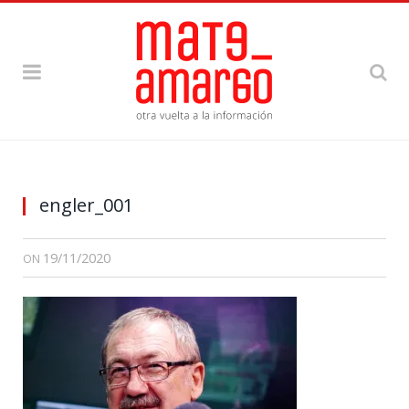
engler_001
19/11/2020
ON