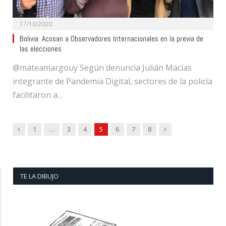
17/10/2020
Bolivia. Acosan a Observadores Internacionales en la previa de
las elecciones
@mateamargouy Según denuncia Julián Macías
integrante de Pandemia Digital, sectores de la policía
facilitaron a…
Previous
Next
1
…
3
4
5
6
7
8
TE LA DIBUJO