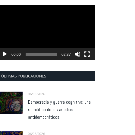
eproductor
e
ídeo
00:00
02:37
ÚLTIMAS PUBLICACIONES
06/08/2026
Democracia y guerra cognitiva: una
semiótica de los asedios
antidemocráticos
06/08/2026