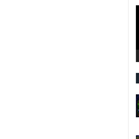
R
d
v