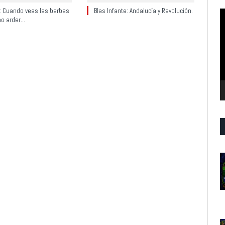
y: Cuando veas las barbas
Blas Infante: Andalucía y Revolución.
R
no arder…
d
v