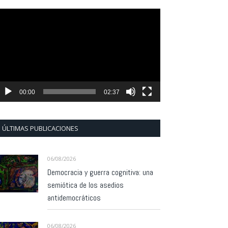
eproductor
e
ídeo
00:00
02:37
ÚLTIMAS PUBLICACIONES
06/08/2026
Democracia y guerra cognitiva: una
semiótica de los asedios
antidemocráticos
06/08/2026