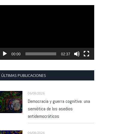
eproductor
e
ídeo
00:00
02:37
ÚLTIMAS PUBLICACIONES
06/08/2026
Democracia y guerra cognitiva: una
semiótica de los asedios
antidemocráticos
06/08/2026