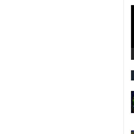
R
d
v