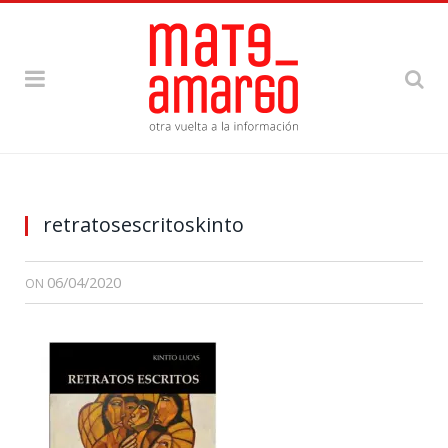
retratosescritoskinto
06/04/2020
ON