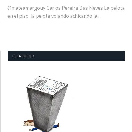
@mateamargouy Carlos Pereira Das Neves La pelota
en el piso, la pelota volando achicando la…
TE LA DIBUJO