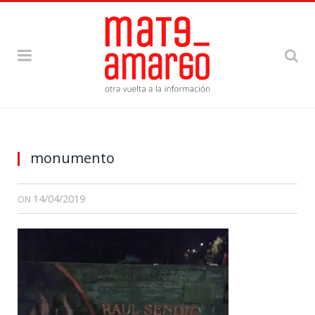
monumento
14/04/2019
ON