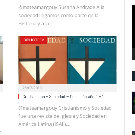
@mateamargouy Susana Andrade A la
R
d
sociedad llegamos como parte de la
v
Historia y a la…
BIBLIOTECA
28/03/2019
Cristianismo y Sociedad – Colección año 1 y 2
@mateamargouy Cristianismo y Sociedad
fue una revista de Iglesia y Sociedad en
América Latina (ISAL).…
,