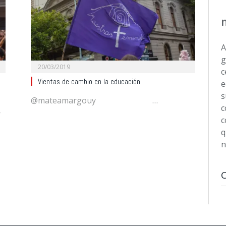
A
g
20/03/2019
c
Vientas de cambio en la educación
e
s
@mateamargouy …
c
r
c
q
n