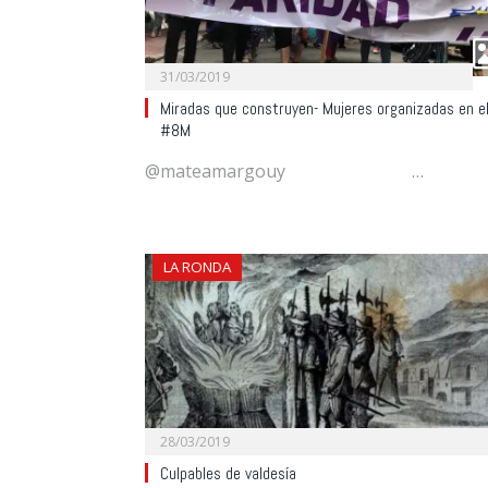
31/03/2019
Miradas que construyen- Mujeres organizadas en e
#8M
@mateamargouy …
LA RONDA
28/03/2019
Culpables de valdesía