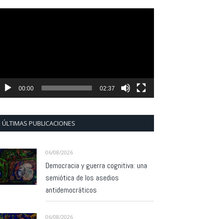
eproductor
e
ídeo
00:00
02:37
ÚLTIMAS PUBLICACIONES
06/08/2026
Democracia y guerra cognitiva: una
semiótica de los asedios
antidemocráticos
06/08/2026