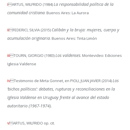
i
La responsabilidad política de la
ARTUS, WILFRIDO (1984)
comunidad cristiana
. Buenos Aires: La Aurora
ii
Calibán y la bruja: mujeres, cuerpo y
FEDERICI, SILVIA (2015)
acumulación originaria
. Buenos Aires: Tinta Limón
iii
Los valdenses
TOURN, GIORGIO (1983)
. Montevideo: Ediciones
Iglesia Valdense
iv
Los
Testimonio de Mirta Gonnet, en PIOLI, JUAN JAVIER (2014)
‘bichos políticos’: debates, rupturas y reconciliaciones en la
Iglesia Valdense en Uruguay frente al avance del estado
autoritario (1967-1974).
v
ARTUS, WILFRIDO op. cit.