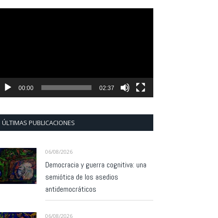
eproductor
e
ídeo
00:00
02:37
ÚLTIMAS PUBLICACIONES
06/08/2026
Democracia y guerra cognitiva: una
semiótica de los asedios
antidemocráticos
06/08/2026