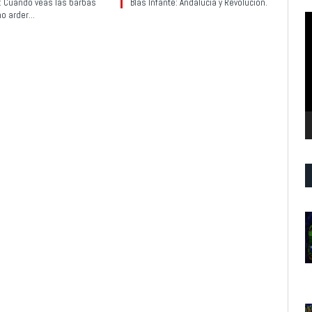
y: Cuando veas las barbas
Blas Infante: Andalucía y Revolución.
no arder…
R
d
v