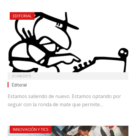
EDITORIAL
21/08/2015
Editorial
Estamos saliendo de nuevo. Estamos optando por
seguir con la ronda de mate que permite…
INNOVACIÓN Y TICS