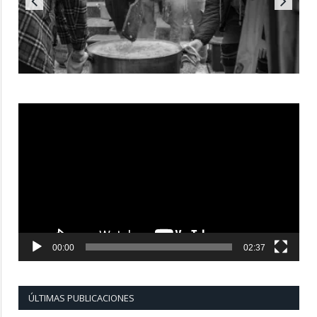
Reproductor
de
vídeo
00:00
02:37
ÚLTIMAS PUBLICACIONES