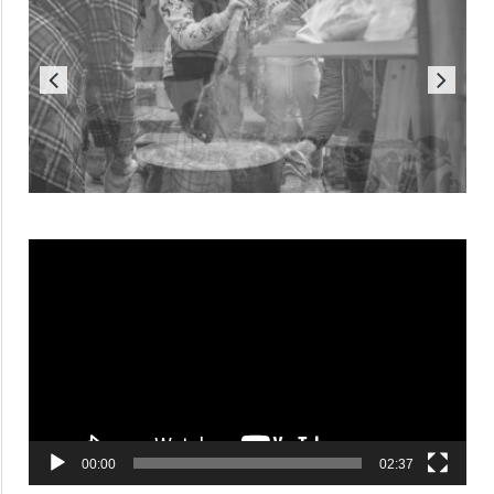
Reproductor
de
vídeo
00:00
02:37