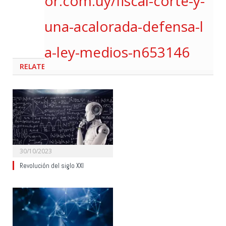
or.com.uy/fiscal-corte-y-
una-acalorada-defensa-l
a-ley-medios-n653146
RELATED
POSTS
30/10/2023
Revolución del siglo XXI