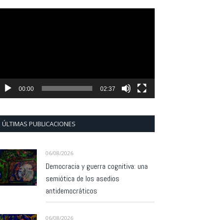
eproductor
e
ídeo
00:00
02:37
ÚLTIMAS PUBLICACIONES
06/08/2026
Democracia y guerra cognitiva: una
semiótica de los asedios
antidemocráticos
06/08/2026