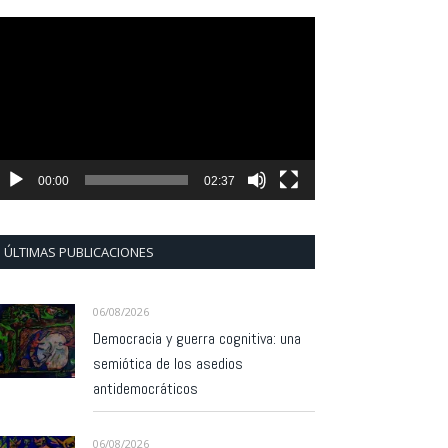
eproductor
e
ídeo
00:00
02:37
ÚLTIMAS PUBLICACIONES
06/08/2026
Democracia y guerra cognitiva: una
semiótica de los asedios
antidemocráticos
06/08/2026