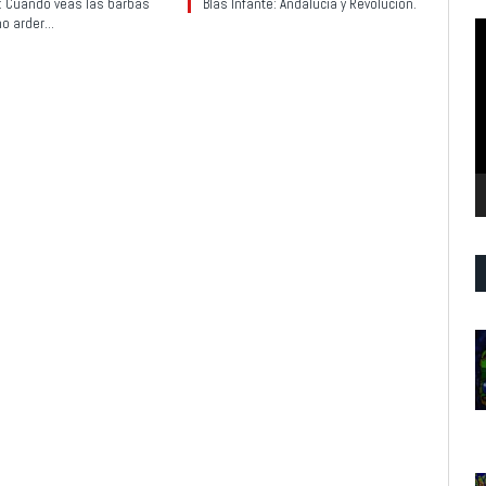
y: Cuando veas las barbas
Blas Infante: Andalucía y Revolución.
no arder…
R
d
v