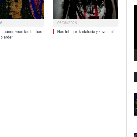
R
d
v
26
05/08/2026
y: Cuando veas las barbas
Blas Infante: Andalucía y Revolución.
no arder…