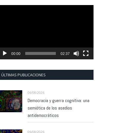
eproductor
e
ídeo
00:00
02:37
ÚLTIMAS PUBLICACIONES
06/08/2026
Democracia y guerra cognitiva: una
semiótica de los asedios
antidemocráticos
06/08/2026