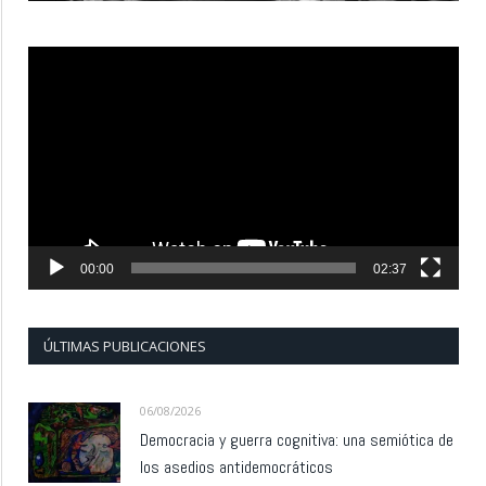
Reproductor
de
vídeo
00:00
02:37
ÚLTIMAS PUBLICACIONES
06/08/2026
Democracia y guerra cognitiva: una semiótica de
los asedios antidemocráticos