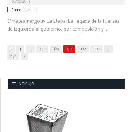
08/02/2019
Como la vemos
@mateamargouy La Etapa: La llegada de la fuerzas
de izquierda al gobierno, por composición y…
Previous
1
…
379
380
381
382
383
…
Next
474
TE LA DIBUJO