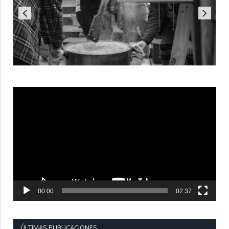
Reproductor
de
vídeo
00:00
02:37
ÚLTIMAS PUBLICACIONES