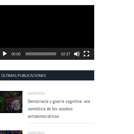
eproductor
e
ídeo
00:00
02:37
ÚLTIMAS PUBLICACIONES
06/08/2026
Democracia y guerra cognitiva: una
semiótica de los asedios
antidemocráticos
06/08/2026