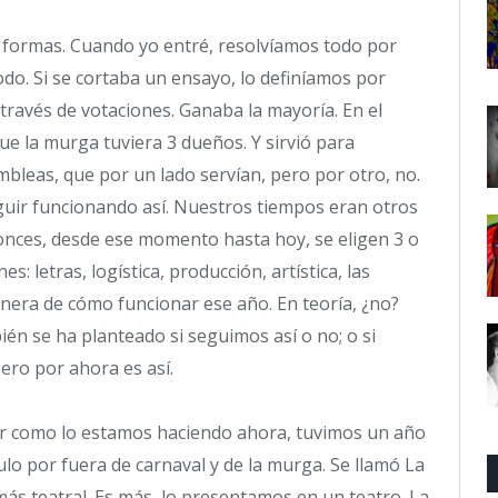
s formas. Cuando yo entré, resolvíamos todo por
o. Si se cortaba un ensayo, lo definíamos por
ravés de votaciones. Ganaba la mayoría. En el
ue la murga tuviera 3 dueños. Y sirvió para
mbleas, que por un lado servían, pero por otro, no.
guir funcionando así. Nuestros tiempos eran otros
tonces, desde ese momento hasta hoy, se eligen 3 o
: letras, logística, producción, artística, las
nera de cómo funcionar ese año. En teoría, ¿no?
ién se ha planteado si seguimos así o no; o si
ro por ahora es así.
ar como lo estamos haciendo ahora, tuvimos un año
lo por fuera de carnaval y de la murga. Se llamó La
ás teatral. Es más, lo presentamos en un teatro. La