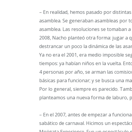
– En realidad, hemos pasado por distinta
asamblea. Se generaban asambleas por tod
asamblea. Las resoluciones se tomaban a t
2008, Nacho planteó otra forma: jugar a q
destrancar un poco la dinámica de las asa
Ya no era el 2001, era medio imposible se
tiempos: ya habían niños en la vuelta. En
4 personas por año, se arman las comisiones
básicas para funcionar; y se busca una ma
Por lo general, siempre es parecido. Tamb
planteamos una nueva forma de laburo, pe
– En el 2007, antes de empezar a funcion
sabático de carnaval. Hicimos un espectácu
Mojigata Experience. Fue un espectáculo m