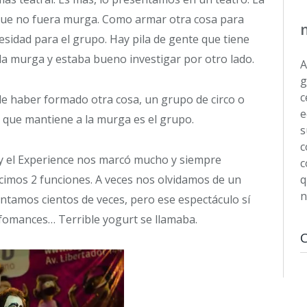
 que no fuera murga. Como armar otra cosa para
esidad para el grupo. Hay pila de gente que tiene
e la murga y estaba bueno investigar por otro lado.
A
g
c
de haber formado otra cosa, un grupo de circo o
e
o que mantiene a la murga es el grupo.
s
c
 y el Experience nos marcó mucho y siempre
c
cimos 2 funciones. A veces nos olvidamos de un
q
n
ntamos cientos de veces, pero ese espectáculo sí
rfomances… Terrible yogurt se llamaba.