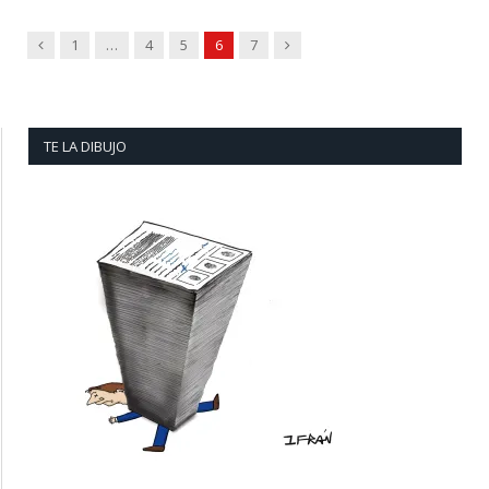
Previous
Next
1
…
4
5
6
7
TE LA DIBUJO