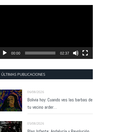
eproductor
e
ídeo
00:00
02:37
ÚLTIMAS PUBLICACIONES
06/08/2026
Bolivia hoy: Cuando ves las barbas de
tu vecino arder…
05/08/2026
Blas Infante: Andalucía y Revolución.